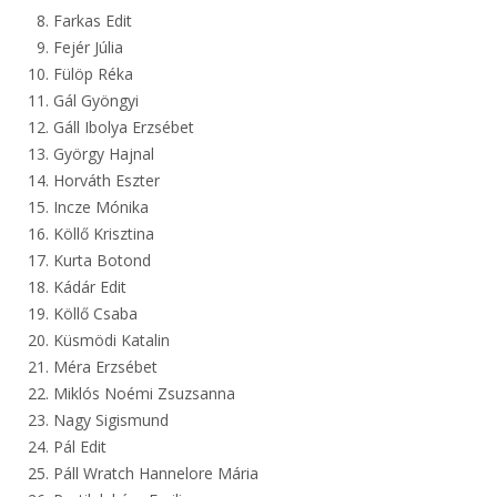
Farkas Edit
Fejér Júlia
Fülöp Réka
Gál Gyöngyi
Gáll Ibolya Erzsébet
György Hajnal
Horváth Eszter
Incze Mónika
Köllő Krisztina
Kurta Botond
Kádár Edit
Köllő Csaba
Küsmödi Katalin
Méra Erzsébet
Miklós Noémi Zsuzsanna
Nagy Sigismund
Pál Edit
Páll Wratch Hannelore Mária