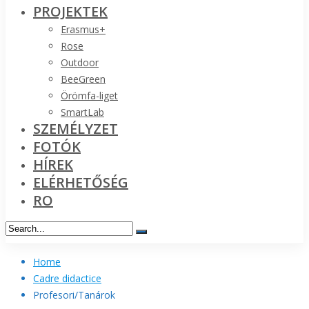
PROJEKTEK
Erasmus+
Rose
Outdoor
BeeGreen
Örömfa-liget
SmartLab
SZEMÉLYZET
FOTÓK
HÍREK
ELÉRHETŐSÉG
RO
Home
Cadre didactice
Profesori/Tanárok