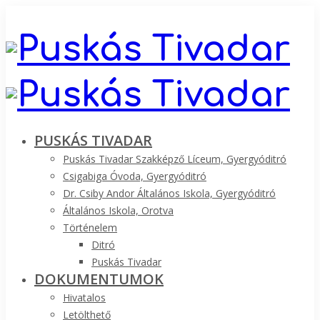
PUSKÁS TIVADAR
Puskás Tivadar Szakképző Líceum, Gyergyóditró
Csigabiga Óvoda, Gyergyóditró
Dr. Csiby Andor Általános Iskola, Gyergyóditró
Általános Iskola, Orotva
Történelem
Ditró
Puskás Tivadar
DOKUMENTUMOK
Hivatalos
Letölthető