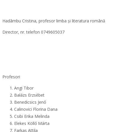
Profesori/Tanárok
Hadâmbu Cristina, profesor limba și literatura română
Director, nr. telefon 0749605037
Profesori
Angi Tibor
Balázs Erzsébet
Benedicsics Jenő
Calinovici Florina Dana
Csibi Erika Melinda
Elekes Köllő Márta
Farkas Attila